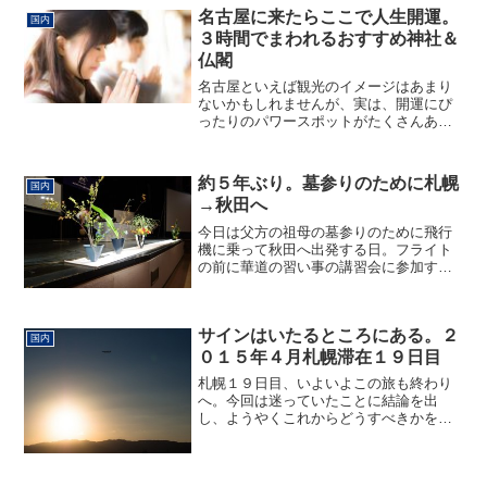
名古屋に来たらここで人生開運。
国内
３時間でまわれるおすすめ神社＆
仏閣
名古屋といえば観光のイメージはあまり
ないかもしれませんが、実は、開運にぴ
ったりのパワースポットがたくさんある
土地柄です。そこでこのページでは、名
古屋で開運のパワースポットとして知ら
れている有名神社＆仏閣をこっそりご紹
約５年ぶり。墓参りのために札幌
国内
介。３時間あればすべて訪...
→秋田へ
今日は父方の祖母の墓参りのために飛行
機に乗って秋田へ出発する日。フライト
の前に華道の習い事の講習会に参加する
ため、共済ホールへ。すると、こんな張
り紙が。どうやら今日は北海道マラソン
の日らしく、ランナーのみなさんが走っ
サインはいたるところにある。２
ています。さて、今回参加...
国内
０１５年４月札幌滞在１９日目
札幌１９日目、いよいよこの旅も終わり
へ。今回は迷っていたことに結論を出
し、ようやくこれからどうすべきかを決
めることができましたが、１つの選択を
選ぶということは、他の選択肢を切り捨
てること。決断したものの、まだまだ心