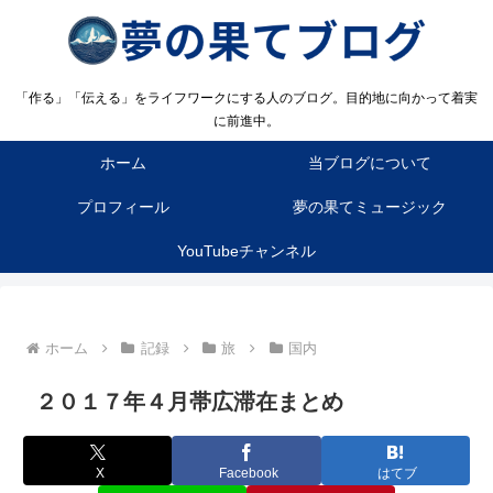
「作る」「伝える」をライフワークにする人のブログ。目的地に向かって着実
に前進中。
ホーム
当ブログについて
プロフィール
夢の果てミュージック
YouTubeチャンネル
ホーム
記録
旅
国内
２０１７年４月帯広滞在まとめ
X
Facebook
はてブ