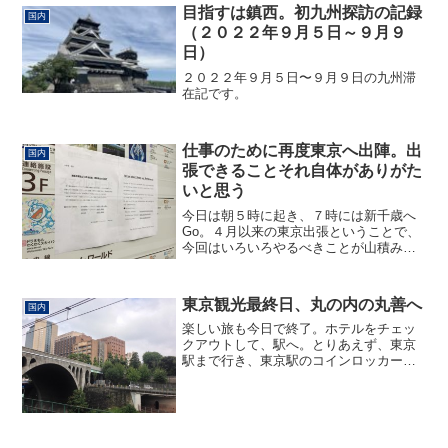
は悟りきれていないよう。と...
目指すは鎮西。初九州探訪の記録
国内
（２０２２年９月５日～９月９
日）
２０２２年９月５日〜９月９日の九州滞
在記です。
仕事のために再度東京へ出陣。出
国内
張できることそれ自体がありがた
いと思う
今日は朝５時に起き、７時には新千歳へ
Go。４月以来の東京出張ということで、
今回はいろいろやるべきことが山積み。
北海道は先日の胆振大地震の影響で、大
きな経済的ダメージを受けているという
話。それで今本州では、新千歳への便や
東京観光最終日、丸の内の丸善へ
国内
札幌のホテルがかなり安...
楽しい旅も今日で終了。ホテルをチェッ
クアウトして、駅へ。とりあえず、東京
駅まで行き、東京駅のコインロッカーで
荷物を預けます。荷物を預けた後は駅の
外へ。丸善へ向かいます。私の東京旅行
のささやかな楽しみは、神田の古本街と
東京駅近辺の丸善と八重洲...