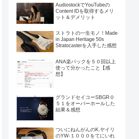
AudiostockでYouTubeの
Content IDを取得するメリ
ット＆デメリット
ストラトの一生モノ！Made
in Japan Heritage 50s
Stratocasterを入手した感想
ANA楽パックを５０回以上
使って分かったこと【感
想】
グランドセイコーSBGR０
５１をオーバーホールした
結果＆感想
ついにねんがんのK.ヤイリ
のYW-１０００をてにいれ