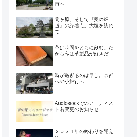
市へ
関ヶ原、そして『奥の細
道』の終着点。大垣を訪れ
て
革は時間をともに刻む。だ
から私は革製品が好きだ
時が過ぎるのは早し。京都
への小旅行へ
Audiostockでのアーティス
ト名変更のお知らせ
２０２４年の終わりを迎え