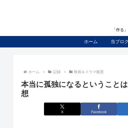
「作る」
ホーム
当ブロ
ホーム
記録
映画＆ドラマ鑑賞
本当に孤独になるということは
想
X
Facebook