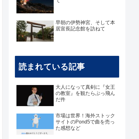
て
早朝の伊勢神宮、そして本
居宣長記念館を訪ねて
読まれている記事
大人になって真剣に『女王
の教室』を観たらぶっ飛ん
だ件
市場は世界！海外ストック
サイトのPond5で曲を売っ
た感想など