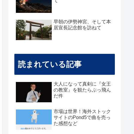
て
早朝の伊勢神宮、そして本
居宣長記念館を訪ねて
読まれている記事
大人になって真剣に『女王
の教室』を観たらぶっ飛ん
だ件
市場は世界！海外ストック
サイトのPond5で曲を売っ
た感想など