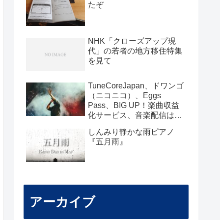
たぞ
NHK「クローズアップ現
代」の若者の地方移住特集
を見て
TuneCoreJapan、ドワンゴ
（ニコニコ）、Eggs
Pass、BIG UP！楽曲収益
化サービス、音楽配信はど
こがいいのか？
しんみり静かな雨ピアノ
『五月雨』
アーカイブ