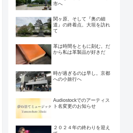
市へ
関ヶ原、そして『奥の細
道』の終着点。大垣を訪れ
て
革は時間をともに刻む。だ
から私は革製品が好きだ
時が過ぎるのは早し。京都
への小旅行へ
Audiostockでのアーティス
ト名変更のお知らせ
２０２４年の終わりを迎え