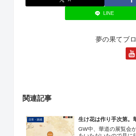
LINE
夢の果てブ
関連記事
生け花は作り手次第。
日常・雑感
GW中、華道の展覧会
をいただいたので見に