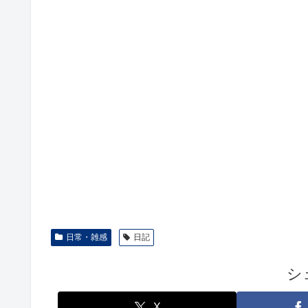
日常・雑感
日記
シ
X