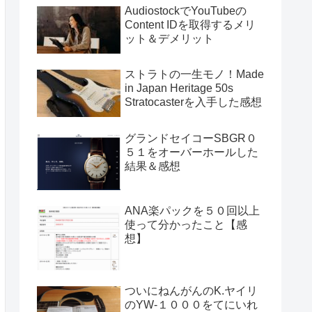
AudiostockでYouTubeの
Content IDを取得するメリ
ット＆デメリット
ストラトの一生モノ！Made
in Japan Heritage 50s
Stratocasterを入手した感想
グランドセイコーSBGR０
５１をオーバーホールした
結果＆感想
ANA楽パックを５０回以上
使って分かったこと【感
想】
ついにねんがんのK.ヤイリ
のYW-１０００をてにいれ