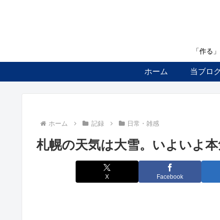
「作る」
ホーム
当ブロ
ホーム
記録
日常・雑感
札幌の天気は大雪。いよいよ本
X
Facebook