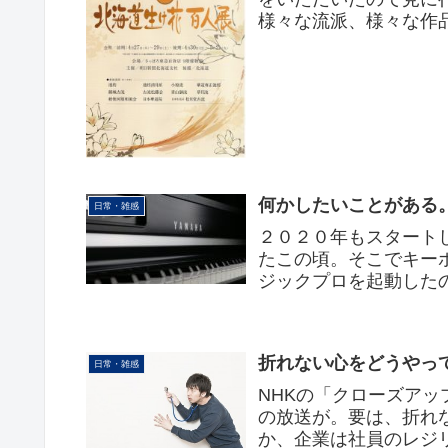
様々な流派、様々な作
流派によって個性という
何かしたいことがある
日常・雑感
２０２０年もスタート
たこの頃。そこでキーボ
ジックプロを起動したの
のアップデートに対応して
折れない心をどうやっ
日常・雑感
NHKの「クローズア
の放送が。要は、折れ
か、企業は社員のレジ