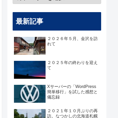
最新記事
２０２６年５月、金沢を訪
れて
２０２５年の終わりを迎え
て
Xサーバーの「WordPress
簡単移行」を試した感想と
備忘録
２０２１年１０月ぶりの再
訪。なつかしの北海道札幌