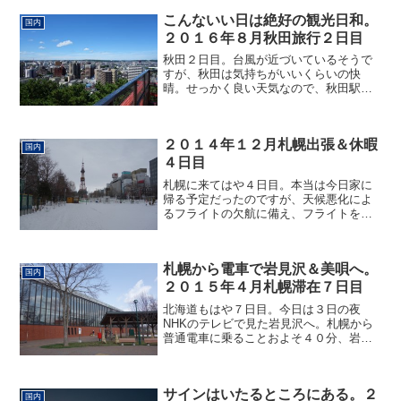
市へ向かいます。近鉄名古屋...
こんないい日は絶好の観光日和。
国内
２０１６年８月秋田旅行２日目
秋田２日目。台風が近づいているそうで
すが、秋田は気持ちがいいくらいの快
晴。せっかく良い天気なので、秋田駅周
辺を歩くことに。まずは千秋公園へ。秋
田駅から歩いて１０分ほど、大手門の入
り口へ。千秋公園は、もともとお城。関
２０１４年１２月札幌出張＆休暇
が原後、常陸の国から転封と...
国内
４日目
札幌に来てはや４日目。本当は今日家に
帰る予定だったのですが、天候悪化によ
るフライトの欠航に備え、フライトを予
め変更。ホテルも延泊して今日は札幌で
のんびりすることに。せっかくなので周
辺をじっくり歩きます。まずは大通り公
札幌から電車で岩見沢＆美唄へ。
園の方へ。歩いていると赤...
国内
２０１５年４月札幌滞在７日目
北海道もはや７日目。今日は３日の夜
NHKのテレビで見た岩見沢へ。札幌から
普通電車に乗ることおよそ４０分、岩見
沢駅へ到着。特に予定もなく無計画で訪
れたため、駅から適当に街の方を散策。
こちらはイオン的なデパートのようで
サインはいたるところにある。２
す。昼食を食べようと思って...
国内