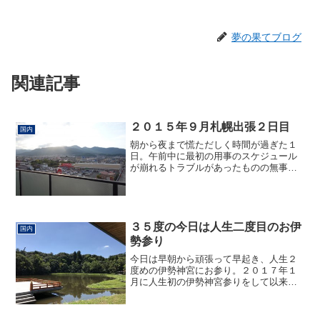
夢の果てブログ
関連記事
２０１５年９月札幌出張２日目
国内
朝から夜まで慌ただしく時間が過ぎた１
日。午前中に最初の用事のスケジュール
が崩れるトラブルがあったものの無事に
用事を済ませ、今回札幌へ来た目的へ。
電車、車にのって札幌の中央区、豊平
区、西区のあちらこちらを移動。ホテル
へ戻ったのは夜８時過ぎに。...
３５度の今日は人生二度目のお伊
国内
勢参り
今日は早朝から頑張って早起き、人生２
度めの伊勢神宮にお参り。２０１７年１
月に人生初の伊勢神宮参りをして以来い
ろいろ、個人的にいい経験をさせていた
だきました。せっかく名古屋にいるの
で、御礼も兼ねて近鉄特急に乗車。伊勢