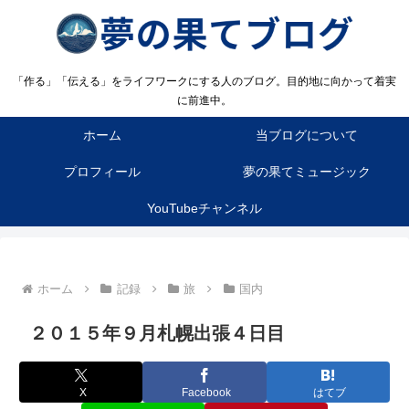
「作る」「伝える」をライフワークにする人のブログ。目的地に向かって着実
に前進中。
ホーム
当ブログについて
プロフィール
夢の果てミュージック
YouTubeチャンネル
ホーム
記録
旅
国内
２０１５年９月札幌出張４日目
X
Facebook
はてブ