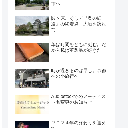
市へ
関ヶ原、そして『奥の細
道』の終着点。大垣を訪れ
て
革は時間をともに刻む。だ
から私は革製品が好きだ
時が過ぎるのは早し。京都
への小旅行へ
Audiostockでのアーティス
ト名変更のお知らせ
２０２４年の終わりを迎え