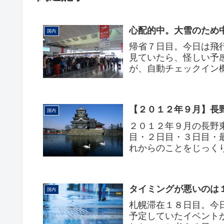
心配的中。大雪のため
国内
帰省７日目。今日は飛
見ていたら、怪しい予
が、自動チェックイン
だった新千歳行きの便は
【２０１２年９月】長
国内
２０１２年９月の長野
目・２日目・３日目・
れからのことをじっく
人生の先が見えず、どう
タイミングが悪いのは
国内
札幌滞在１８日目。今
予定していたイベント