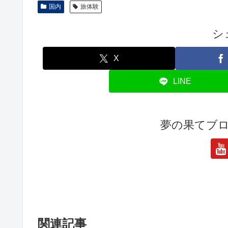
国内
旅体験
シ
X
LINE
夢の果てブ
関連記事