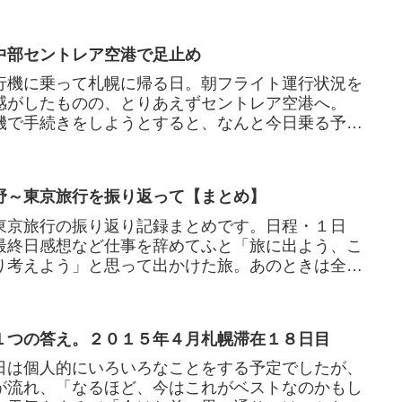
中部セントレア空港で足止め
行機に乗って札幌に帰る日。朝フライト運行状況を
感がしたものの、とりあえずセントレア空港へ。
機で手続きをしようとすると、なんと今日乗る予定
欠航。そこで仕方なく別...
野～東京旅行を振り返って【まとめ】
東京旅行の振り返り記録まとめです。日程・１日
最終日感想など仕事を辞めてふと「旅に出よう、こ
り考えよう」と思って出かけた旅。あのときは全く
なるかも分からず。でも...
１つの答え。２０１５年４月札幌滞在１８日目
日は個人的にいろいろなことをする予定でしたが、
が流れ、「なるほど、今はこれがベストなのかもし