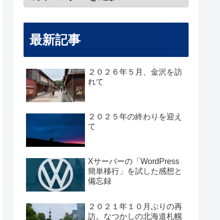
最新記事
２０２６年５月、金沢を訪
れて
２０２５年の終わりを迎え
て
Xサーバーの「WordPress
簡単移行」を試した感想と
備忘録
２０２１年１０月ぶりの再
訪。なつかしの北海道札幌