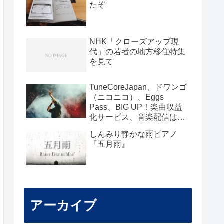
たぞ
NHK「クローズアップ現
代」の若者の地方移住特集
を見て
TuneCoreJapan、ドワンゴ
（ニコニコ）、Eggs
Pass、BIG UP！楽曲収益
化サービス、音楽配信はど
こがいいのか？
しんみり静かな雨ピアノ
『五月雨』
アーカイブ