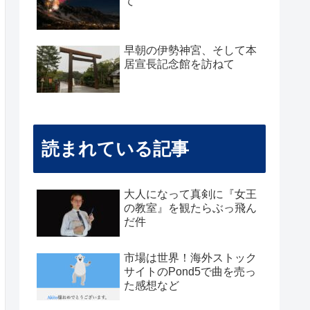
て
早朝の伊勢神宮、そして本
居宣長記念館を訪ねて
読まれている記事
大人になって真剣に『女王
の教室』を観たらぶっ飛ん
だ件
市場は世界！海外ストック
サイトのPond5で曲を売っ
た感想など