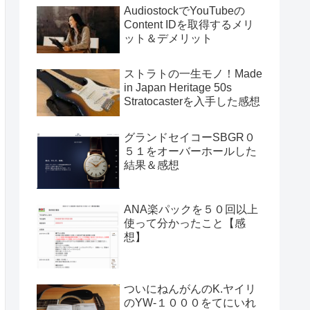
AudiostockでYouTubeの
Content IDを取得するメリ
ット＆デメリット
ストラトの一生モノ！Made
in Japan Heritage 50s
Stratocasterを入手した感想
グランドセイコーSBGR０
５１をオーバーホールした
結果＆感想
ANA楽パックを５０回以上
使って分かったこと【感
想】
ついにねんがんのK.ヤイリ
のYW-１０００をてにいれ