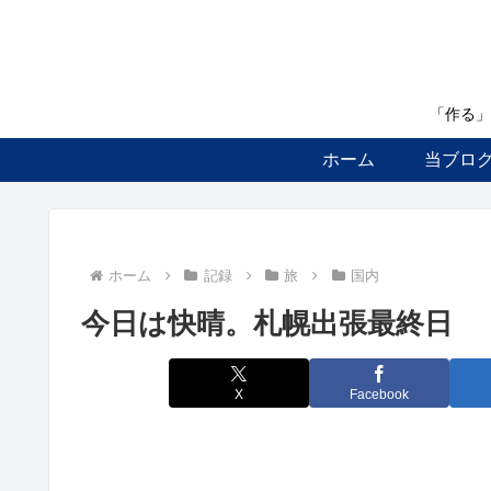
「作る」
ホーム
当ブロ
ホーム
記録
旅
国内
今日は快晴。札幌出張最終日
X
Facebook