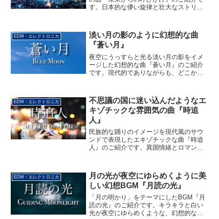
す。日本的な儚い旋律と壮大なストリン
グスをフューチャーした、花火のように
華やかで切ないサウンドをお楽しみくだ
さい。
淡い月の影のように幻想的な曲
EDM・エレクトロニカ
『蒼い月』
夜空にうっすらと光る淡い月の影をイメ
ージした幻想的な曲『蒼い月』のご紹介
です。現代的でありながらも、どこか不
思議な気持ちになるノスタルジックなサ
ウンドをお楽しみください。
不思議の国に迷い込んだようなエ
EDM・エレクトロニカ
キゾチックな雰囲気の曲『時追
人』
民族的な踊りのイメージを現代風のサウ
ンドで表現したエキゾチックな曲『時追
人』のご紹介です。異国情緒とロマンが
溢れるサウンドをお楽しみください。
月の光が夜空にゆらめくように美
EDM・エレクトロニカ
しい幻想BGM『月読の光』
「月の明かり」をテーマにしたBGM『月
読の光』のご紹介です。キラキラと白い
光が夜空にゆらめくような、幻想的なサ