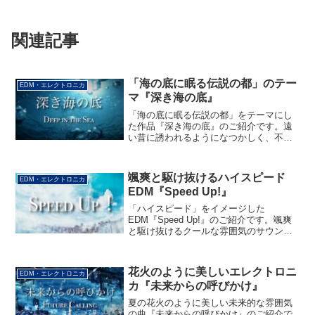
関連記事
「海の底に眠る伝説の都」のテー
EDM・エレクトロニカ
マ『深き海の底』
「海の底に眠る伝説の都」をテーマにし
た作品『深き海の底』のご紹介です。遠
い昔に誘われるようになつかしく、不思
議なサウンドをお楽しみください。
颯爽と駆け抜けるハイスピード
EDM・エレクトロニカ
EDM『Speed Up!』
「ハイスピード」をイメージした
EDM『Speed Up!』のご紹介です。颯爽
と駆け抜けるクールな雰囲気のサウンド
をお楽しみください。
花火のように美しいエレクトロニ
EDM・エレクトロニカ
カ『未来からの呼びかけ』
夏の花火のように美しい未来的な雰囲気
の曲『未来からの呼びかけ』のご紹介で