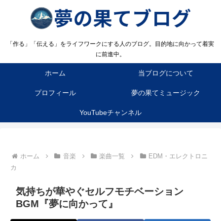
「作る」「伝える」をライフワークにする人のブログ。目的地に向かって着実
に前進中。
ホーム
当ブログについて
プロフィール
夢の果てミュージック
YouTubeチャンネル
ホーム
音楽
楽曲一覧
EDM・エレクトロニ
カ
気持ちが華やぐセルフモチベーション
BGM『夢に向かって』