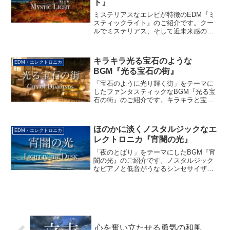
ト』
ミステリアスなエレピが特徴のEDM『ミ
スティックライト』のご紹介です。クー
ルでミステリアス、そして近未来感のあ
るダンスサウンドをお楽しみください。
キラキラ光る宝石のような
EDM・エレクトロニカ
BGM『光る宝石の街』
「宝石のように光り輝く街」をテーマに
したファンタスティックなBGM『光る宝
石の街』のご紹介です。キラキラと宝石
が輝くような、ファンタジー風のサウン
ドをお楽しみください。
ほのかに淡くノスタルジックなエ
EDM・エレクトロニカ
レクトロニカ『宵闇の光』
「夜のとばり」をテーマにしたBGM『宵
闇の光』のご紹介です。ノスタルジック
なピアノと低音がうなるシンセサイザー
が織りなす、クールで寂しげなサウンド
をお楽しみください。
心を奮い立たせる勇気の和風