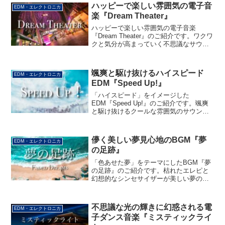
ハッピーで楽しい雰囲気の電子音
EDM・エレクトロニカ
楽『Dream Theater』
ハッピーで楽しい雰囲気の電子音楽
『Dream Theater』のご紹介です。ワクワ
クと気分が高まっていく不思議なサウン
ドをお楽しみください。
颯爽と駆け抜けるハイスピード
EDM・エレクトロニカ
EDM『Speed Up!』
「ハイスピード」をイメージした
EDM『Speed Up!』のご紹介です。颯爽
と駆け抜けるクールな雰囲気のサウンド
をお楽しみください。
儚く美しい夢見心地のBGM『夢
EDM・エレクトロニカ
の足跡』
「色あせた夢」をテーマにしたBGM『夢
の足跡』のご紹介です。枯れたエレピと
幻想的なシンセサイザーが美しい夢のよ
うに幻想的な雰囲気を醸し出す、儚く美
しいサウンドをお楽しみください。
不思議な光の輝きに幻惑される電
EDM・エレクトロニカ
子ダンス音楽『ミスティックライ