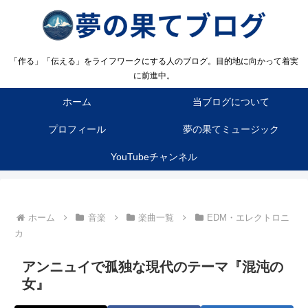
「作る」「伝える」をライフワークにする人のブログ。目的地に向かって着実
に前進中。
ホーム
当ブログについて
プロフィール
夢の果てミュージック
YouTubeチャンネル
ホーム
音楽
楽曲一覧
EDM・エレクトロニ
カ
アンニュイで孤独な現代のテーマ『混沌の
女』