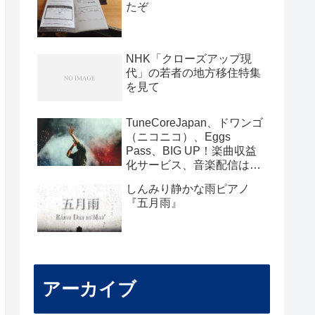
たぞ
NHK「クローズアップ現
代」の若者の地方移住特集
を見て
TuneCoreJapan、ドワンゴ
（ニコニコ）、Eggs
Pass、BIG UP！楽曲収益
化サービス、音楽配信はど
こがいいのか？
しんみり静かな雨ピアノ
『五月雨』
アーカイブ