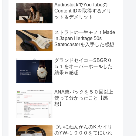
AudiostockでYouTubeの
Content IDを取得するメリ
ット＆デメリット
ストラトの一生モノ！Made
in Japan Heritage 50s
Stratocasterを入手した感想
グランドセイコーSBGR０
５１をオーバーホールした
結果＆感想
ANA楽パックを５０回以上
使って分かったこと【感
想】
ついにねんがんのK.ヤイリ
のYW-１０００をてにいれ