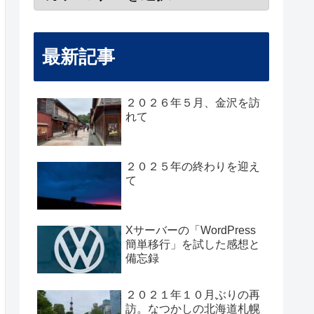
最新記事
２０２６年５月、金沢を訪
れて
２０２５年の終わりを迎え
て
Xサーバーの「WordPress
簡単移行」を試した感想と
備忘録
２０２１年１０月ぶりの再
訪。なつかしの北海道札幌