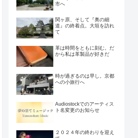
市へ
関ヶ原、そして『奥の細
道』の終着点。大垣を訪れ
て
革は時間をともに刻む。だ
から私は革製品が好きだ
時が過ぎるのは早し。京都
への小旅行へ
Audiostockでのアーティス
ト名変更のお知らせ
２０２４年の終わりを迎え