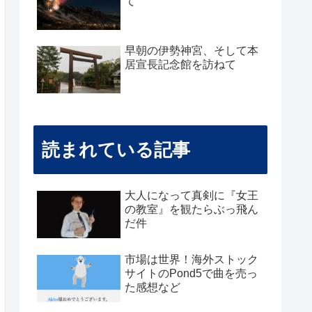
て
早朝の伊勢神宮、そして本
居宣長記念館を訪ねて
読まれている記事
大人になって真剣に『女王
の教室』を観たらぶっ飛ん
だ件
市場は世界！海外ストック
サイトのPond5で曲を売っ
た感想など