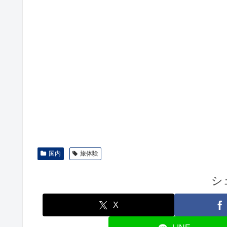
国内
旅体験
シ
X