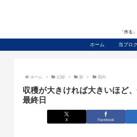
「作る」
ホーム
当ブロ
ホーム
記録
旅
国内
収穫が大きければ大きいほど、
最終日
X
Facebook