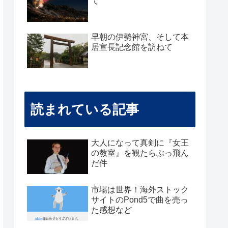
て
早朝の伊勢神宮、そして本
居宣長記念館を訪ねて
読まれている記事
大人になって真剣に『女王
の教室』を観たらぶっ飛ん
だ件
市場は世界！海外ストック
サイトのPond5で曲を売っ
た感想など