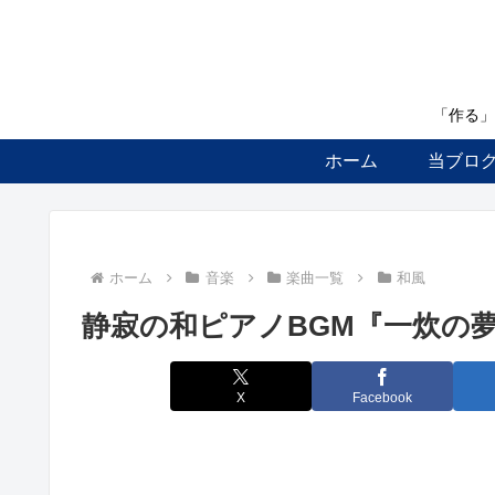
「作る」
ホーム
当ブロ
ホーム
音楽
楽曲一覧
和風
静寂の和ピアノBGM『一炊の
X
Facebook