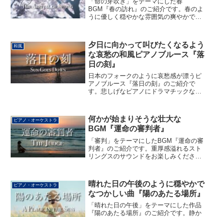
「命の芽吹き」をテーマにした春
BGM『春の訪れ』のご紹介です。春のよ
うに優しく穏やかな雰囲気の爽やかで温
かいサウンドが特徴の作品です。
夕日に向かって叫びたくなるよう
和風
な哀愁の和風ピアノブルース『落
日の刻』
日本のフォークのように哀愁感が漂うピ
アノブルース『落日の刻』のご紹介で
す。悲しげなピアノにドラマチックなス
トリングス、そして情熱的なフルートが
印象的なサウンドをお楽しみください。
何かが始まりそうな壮大な
ピアノ・オーケストラ
BGM『運命の審判者』
「審判」をテーマにしたBGM『運命の審
判者』のご紹介です。重厚感溢れるスト
リングスのサウンドをお楽しみくださ
い。
晴れた日の午後のように穏やかで
ピアノ・オーケストラ
なつかしい曲『陽のあたる場所』
「晴れた日の午後」をテーマにした作品
『陽のあたる場所』のご紹介です。静か