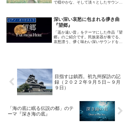
で穏やかな、そして淡々としたサウンド
をお楽しみください。
深い深い哀愁に包まれる儚き曲
ピアノ・オーケストラ
『望郷』
「遥か遠い昔」をテーマにした作品『望
郷』のご紹介です。民族楽器が奏でる、
哀愁漂う、儚く味わい深いサウンドをお
楽しみください。
目指すは鎮西。初九州探訪の記
録（２０２２年９月５日～９月
９日）
「海の底に眠る伝説の都」のテ
ーマ『深き海の底』