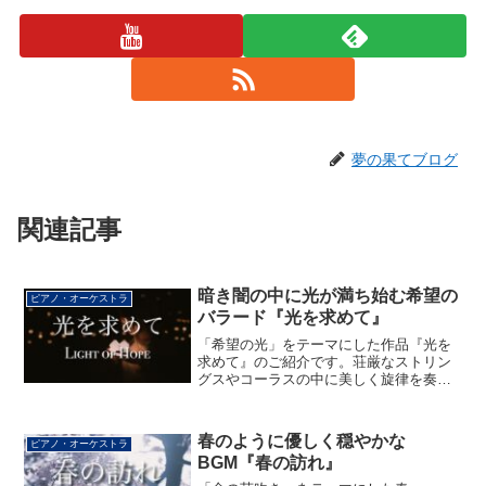
夢の果てブログ
関連記事
暗き闇の中に光が満ち始む希望の
ピアノ・オーケストラ
バラード『光を求めて』
「希望の光」をテーマにした作品『光を
求めて』のご紹介です。荘厳なストリン
グスやコーラスの中に美しく旋律を奏で
るハープの旋律が特徴の、重厚で荘厳な
サウンドをお楽しみください。
春のように優しく穏やかな
ピアノ・オーケストラ
BGM『春の訪れ』